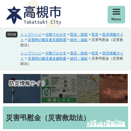
ペ
メ
ー
ニ
ジ
ュ
の
ー
先
を
頭
飛
トップページ
>
分類でさがす
>
防災・防犯
>
防災
>
防災情報サイ
現在地
で
ば
ト
>
災害時の被災者支援制度
>
給付・福祉
>
災害弔慰金（災害救
助法）
す
し
。
て
トップページ
>
分類でさがす
>
防災・防犯
>
防災
>
防災情報サイ
本
ト
>
災害時の被災者支援制度
>
給付・福祉
>
災害弔慰金（災害救
助法）
文
へ
防災情報サイト
本
文
災害弔慰金（災害救助法）