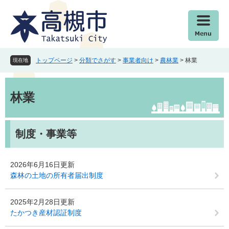
ペ
メ
ー
ニ
ジ
ュ
の
ー
先
を
頭
飛
トップページ
>
分類でさがす
>
事業者向け
>
農林業
>
林業
現在地
で
ば
す
し
本
。
て
文
林業
本
文
へ
制度・事業等
2026年6月16日更新
森林の土地の所有者届出制度
2025年2月28日更新
たかつき産材認証制度