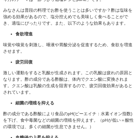
​みなさんは普段の料理でお酢を使うことは多いですか？酢は塩味を
強める効果があるので、塩分控えめでも美味しく食べることがで
き、適塩にぴったりです。また、以下のような効果もあります。
食欲増進
味覚や嗅覚を刺激し、唾液や胃酸分泌を促進するため、食欲を増進
させます。
疲労回復
激しい運動をすると乳酸が生成されます。この乳酸は疲れの原因と
なります。酢の成分である酢酸は、体内でクエン酸に変換されま
す。クエン酸は乳酸の生成を阻害するので、疲労回復効果があると
されています。
細菌の増殖を抑える
酢の成分である酢酸により食品のpH(ピーエイチ：水素イオン指数)
を下げ、食中毒菌などの細菌の増殖を抑えます。（pHが低い＝酸性
の環境では、多くの細菌が生息できません。）
血糖値の上昇を抑える