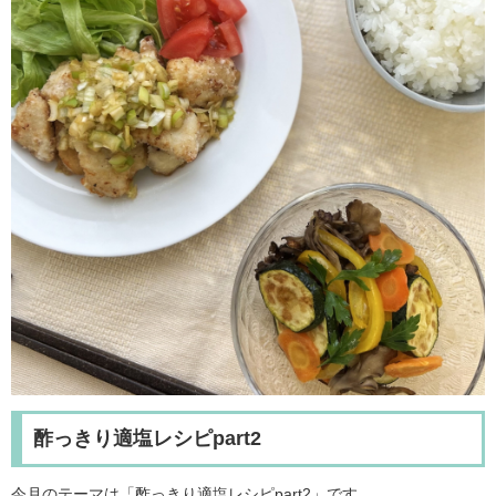
酢っきり適塩レシピpart2
今月のテーマは「酢っきり適塩レシピpart2」です。