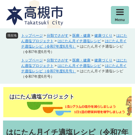
ペ
メ
ー
ニ
ジ
ュ
の
ー
先
を
頭
飛
トップページ
>
分類でさがす
>
医療・健康
>
健康づくり
>
はにた
現在地
で
ば
ん適塩プロジェクト
>
はにたん月イチ適塩レシピ
>
はにたん月イ
チ適塩レシピ（令和7年度6月号）
>
はにたん月イチ適塩レシピ
す
し
（令和7年度6月号）
。
て
本
トップページ
>
分類でさがす
>
医療・健康
>
健康づくり
>
はにた
ん適塩プロジェクト
>
はにたん月イチ適塩レシピ
>
はにたん月イ
文
チ適塩レシピ（令和7年度6月号）
>
はにたん月イチ適塩レシピ
へ
（令和7年度6月号）
はにたん適塩プロジェクト
本
文
はにたん月イチ適塩レシピ（令和7年