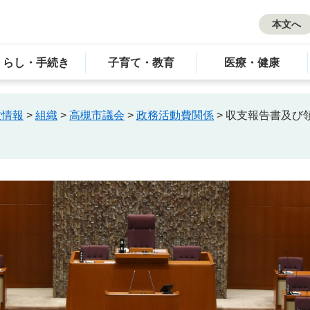
本文へ
くらし・手続き
子育て・教育
医療・健康
政情報
>
組織
>
高槻市議会
>
政務活動費関係
>
収支報告書及び