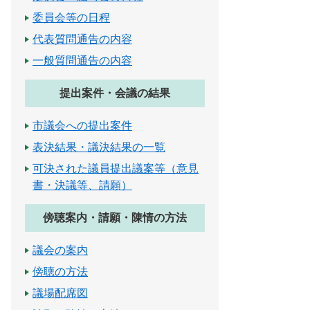
委員会等の日程
代表質問通告の内容
一般質問通告の内容
提出案件・会議の結果
市議会への提出案件
表決結果・議決結果の一覧
可決された議員提出議案等（意見
書・決議等、請願）
傍聴案内・請願・陳情の方法
議会の案内
傍聴の方法
議場配席図