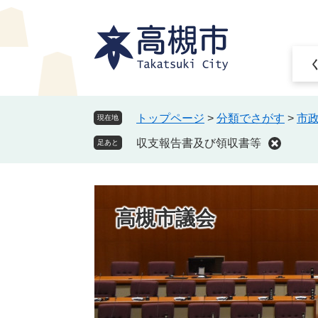
ペ
メ
ー
ニ
ジ
ュ
の
ー
先
を
頭
飛
で
ば
トップページ
>
分類でさがす
>
市
現在地
す
し
収支報告書及び領収書等
。
て
足あと
本
文
へ
高槻市議会