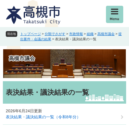
ペ
メ
ー
ニ
ジ
ュ
の
ー
先
を
頭
飛
トップページ
>
分類でさがす
>
市政情報
>
組織
>
高槻市議会
>
提
現在地
で
ば
出案件・会議の結果
>
表決結果・議決結果の一覧
す
し
。
て
本
高槻市議会
文
へ
本
文
表決結果・議決結果の一覧
2026年6月24日更新
表決結果・議決結果の一覧（令和8年分）