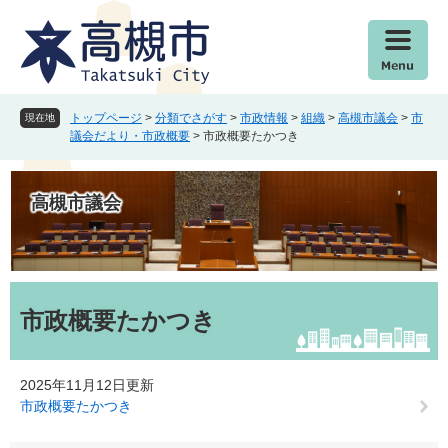
ペ
メ
ー
ニ
ジ
ュ
の
ー
先
を
頭
飛
トップページ
>
分類でさがす
>
市政情報
>
組織
>
高槻市議会
>
市
現在地
で
ば
議会だより・市政概要
>
市政概要たかつき
す
し
。
て
本
高槻市議会
文
へ
本
文
市政概要たかつき
2025年11月12日更新
市政概要たかつき