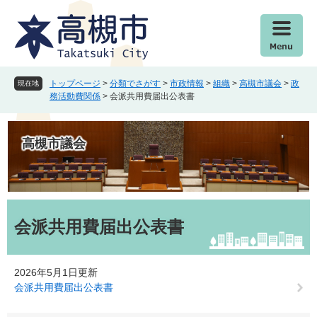
ペ
メ
ー
ニ
ジ
ュ
の
ー
先
を
頭
飛
トップページ
>
分類でさがす
>
市政情報
>
組織
>
高槻市議会
>
政
現在地
で
ば
務活動費関係
>
会派共用費届出公表書
す
し
。
て
本
高槻市議会
文
へ
本
文
会派共用費届出公表書
2026年5月1日更新
会派共用費届出公表書