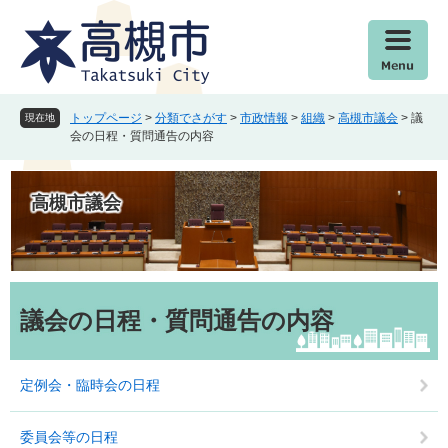
ペ
メ
ー
ニ
ジ
ュ
の
ー
先
を
頭
飛
トップページ
>
分類でさがす
>
市政情報
>
組織
>
高槻市議会
>
議
現在地
で
ば
会の日程・質問通告の内容
す
し
。
て
本
高槻市議会
文
へ
本
文
議会の日程・質問通告の内容
定例会・臨時会の日程
委員会等の日程