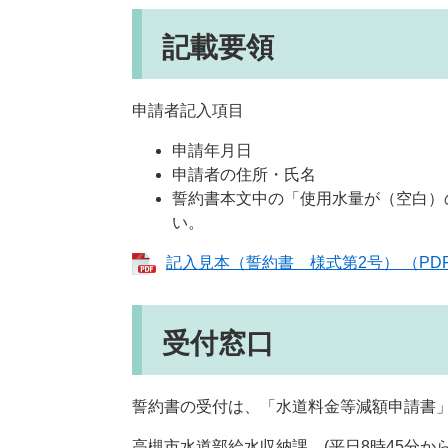
記載要領
申請者記入項目
申請年月日
申請者の住所・氏名
誓約書本文中の「使用水量が（空白）
い。
記入見本（誓約書 様式第2号） （PDF
受付窓口
誓約書の受付は、「水道料金等減額申請書
高槻市水道部給水収納課 (平日8時45分から1