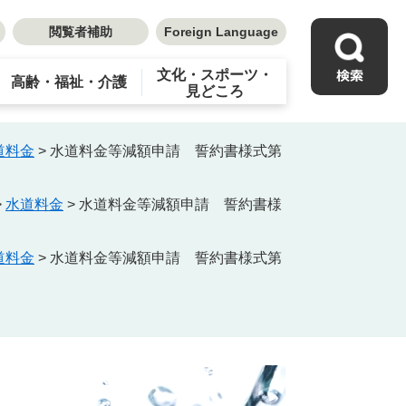
閲覧者補助
Foreign Language
文化・スポーツ・
高齢・福祉・介護
見どころ
道料金
>
水道料金等減額申請 誓約書様式第
>
水道料金
>
水道料金等減額申請 誓約書様
道料金
>
水道料金等減額申請 誓約書様式第