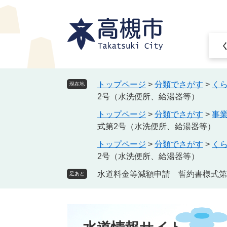
ペ
メ
ー
ニ
ジ
ュ
の
ー
先
を
頭
飛
で
ば
トップページ
>
分類でさがす
>
く
現在地
す
し
2号（水洗便所、給湯器等）
。
て
トップページ
>
分類でさがす
>
事
本
式第2号（水洗便所、給湯器等）
文
へ
トップページ
>
分類でさがす
>
く
2号（水洗便所、給湯器等）
水道料金等減額申請 誓約書様式第
足あと