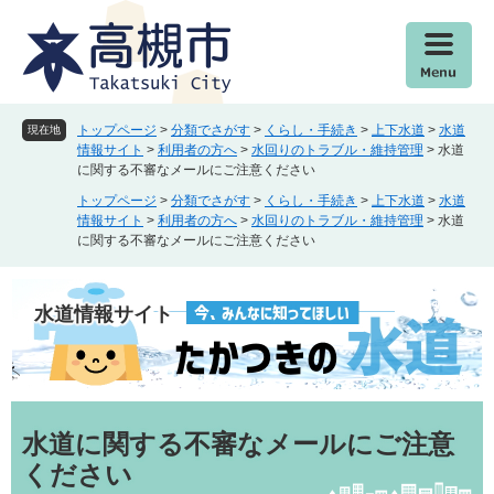
ペ
メ
ー
ニ
ジ
ュ
の
ー
先
を
頭
飛
トップページ
>
分類でさがす
>
くらし・手続き
>
上下水道
>
水道
現在地
で
ば
情報サイト
>
利用者の方へ
>
水回りのトラブル・維持管理
>
水道
に関する不審なメールにご注意ください
す
し
。
て
トップページ
>
分類でさがす
>
くらし・手続き
>
上下水道
>
水道
本
情報サイト
>
利用者の方へ
>
水回りのトラブル・維持管理
>
水道
に関する不審なメールにご注意ください
文
へ
水道情報サイト
本
文
水道に関する不審なメールにご注意
ください