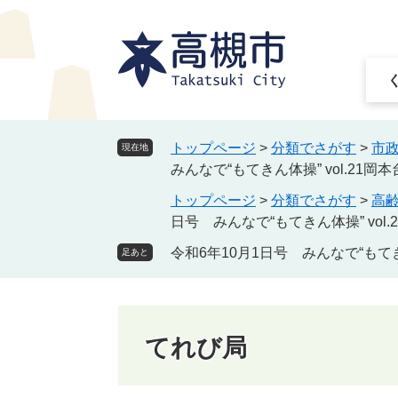
ペ
メ
ー
ニ
ジ
ュ
の
ー
先
を
頭
飛
で
ば
トップページ
>
分類でさがす
>
市
現在地
す
し
みんなで“もてきん体操” vol.21岡
。
て
トップページ
>
分類でさがす
>
高
本
日号 みんなで“もてきん体操” vol
文
へ
令和6年10月1日号 みんなで“もてき
足あと
てれび局