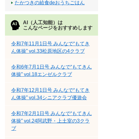
たかつきの給食deおうちごはん
AI（人工知能）は
こんなページをおすすめします
令和7年11月1日号 みんなで“もてき
ん体操” vol.33松原地区の4クラブ
令和6年7月1日号 みんなで“もてきん
体操” vol.18エンゼルクラブ
令和7年12月1日号 みんなで“もてき
ん体操” vol.34シニアクラブ優遊会
令和7年2月1日号 みんなで“もてきん
体操” vol.24阿武野・上土室の3クラ
ブ