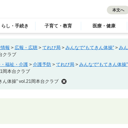
本文へ
くらし・手続き
子育て・教育
医療・健康
政情報
>
広報・広聴
>
てれび局
>
みんなで“もてきん体操”
>
みん
本台クラブ
齢・福祉・介護
>
介護予防
>
てれび局
>
みんなで“もてきん体操”
.21岡本台クラブ
ん体操” vol.21岡本台クラブ