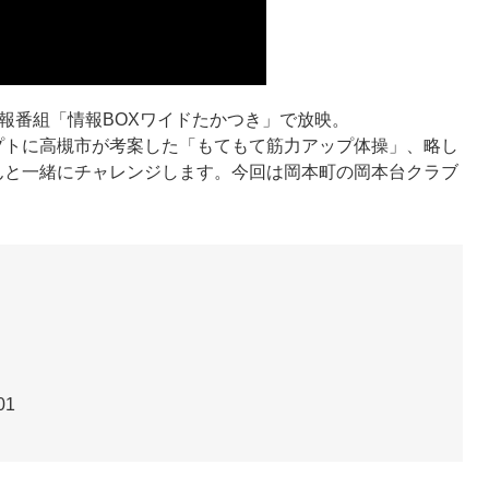
V広報番組「情報BOXワイドたかつき」で放映。
プトに高槻市が考案した「もてもて筋力アップ体操」、略し
んと一緒にチャレンジします。今回は岡本町の岡本台クラブ
01