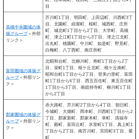
目
芥川町1丁目、明田町、上田辺町、川西町3丁
目、北園町、紺屋町、桜町、城西町、庄所
高槻中央圏域の体
町、城北町1丁目から2丁目、大学町、高槻
操グループ​
＜外部
町、津之江町1丁目から3丁目、津之江北町、
リンク＞
出丸町、桃園町、中川町、如是町、野見町、
白梅町、八丁西町、南庄所町
北昭和台町、北柳川町、寿町1丁目から2丁
目、栄町1丁目、桜ケ丘北町、桜ケ丘南町、
富田圏域の体操グ
昭和台町1丁目から2丁目、登美の里町、富田
ループ
＜外部リン
町1丁目から6丁目、西五百住町、東五百住町
ク＞
1丁目から3丁目、南総持寺町、柳川町1丁目
から2丁目
赤大路町、芥川町2丁目から4丁目、朝日町、
今城町、大畑町、岡本町、川西町1丁目から2
郡家圏域の体操グ
丁目、郡家新町、郡家本町、幸町、清福寺
ループ​
＜外部リン
町、殿町、富田丘町、氷室町1丁目、真上町1
ク＞
丁目から2丁目、南芥川町、宮田町3丁目、紫
町