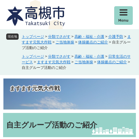
ペ
メ
ー
ニ
ジ
ュ
の
ー
先
を
頭
飛
トップページ
>
分類でさがす
>
高齢・福祉・介護
>
介護予防
>
ま
現在地
で
ば
すます元気大作戦
>
ご当地体操
>
体操拠点のご紹介
>
自主グルー
プ活動のご紹介
す
し
。
て
トップページ
>
分類でさがす
>
高齢・福祉・介護
>
日常生活のサ
本
ービス
>
ますます元気大作戦
>
ご当地体操
>
体操拠点のご紹介
>
自主グループ活動のご紹介
文
へ
ますます元気大作戦
本
文
自主グループ活動のご紹介