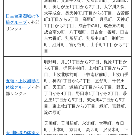
満新町、安満中の町、安満西の町、安満東の
町、美しが丘1丁目から2丁目、大字川久保、
大字成合、奥天神町1丁目から3丁目、古曽部
日吉台東圏域の体
町1丁目から5丁目、高垣町、月見町、天神町
操グループ​
＜外部
1丁目から2丁目、成合中の町、成合東の町、
リンク＞
成合南の町、八丁畷町、日吉台一番町、日吉
台六番町、別所新町、別所中の町、別所本
町、紅茸町、宮が谷町、山手町1丁目から2丁
目
明野町、井尻1丁目から2丁目、梶原1丁目か
ら6丁目、梶原中村町、上牧町1丁目から5丁
目、上牧北駅前町、上牧南駅前町、上牧山手
五領・上牧圏域の
町、神内1丁目から2丁目、五領町、千代田
体操グループ
＜外
町、天王町、道鵜町1丁目から6丁目、野田1
部リンク＞
丁目から4丁目、野田東1丁目から2丁目、萩
之庄1丁目から5丁目、東天川4丁目から5丁
目、東上牧1丁目から3丁目、緑町、宮野町、
淀の原町
天川町、天川新町、永楽町、大手町、春日
町、上本町、京口町、高西町、沢良木町、下
天川圏域の体操グ