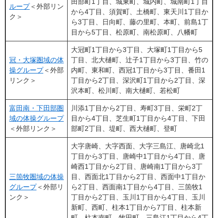
田部町1丁目、城東町、城内町、城南町1丁目
ループ​
＜外部リン
から4丁目、須賀町、土橋町、東天川1丁目か
ク＞
ら3丁目、日向町、藤の里町、本町、前島1丁
目から5丁目、松原町、南松原町、八幡町
大冠町1丁目から3丁目、大塚町1丁目から5
冠・大塚圏域の体
丁目、北大樋町、辻子1丁目から3丁目、竹の
操グループ​
＜外部
内町、東和町、西冠1丁目から3丁目、番田1
リンク＞
丁目から2丁目、深沢町1丁目から2丁目、深
沢本町、松川町、南大樋町、若松町
富田南・下田部圏
川添1丁目から2丁目、寿町3丁目、栄町2丁
域の体操グループ​
目から4丁目、芝生町1丁目から4丁目、下田
＜外部リンク＞
部町2丁目、堤町、西大樋町、登町
大字唐崎、大字西面、大字三島江、唐崎北1
丁目から3丁目、唐崎中1丁目から4丁目、唐
崎西1丁目から2丁目、唐崎南1丁目から3丁
三箇牧圏域の体操
目、西面北1丁目から2丁目、西面中1丁目か
グループ​
＜外部リ
ら2丁目、西面南1丁目から4丁目、三箇牧1
ンク＞
丁目から2丁目、玉川1丁目から4丁目、玉川
新町、西町、柱本1丁目から7丁目、柱本新
町、柱本南町、牧田町、三島江1丁目から4丁