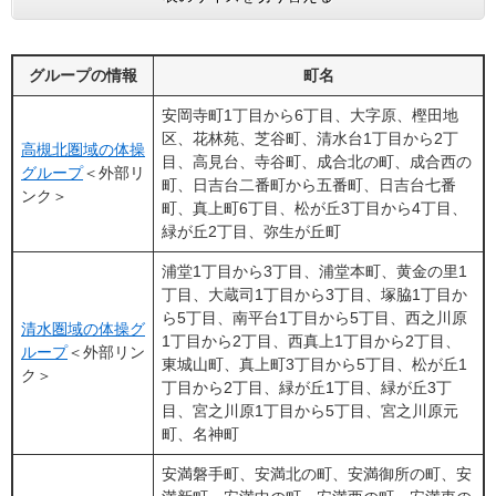
グループの情報
町名
安岡寺町1丁目から6丁目、大字原、樫田地
区、花林苑、芝谷町、清水台1丁目から2丁
高槻北圏域の体操
目、高見台、寺谷町、成合北の町、成合西の
グループ
＜外部リ
町、日吉台二番町から五番町、日吉台七番
ンク＞
町、真上町6丁目、松が丘3丁目から4丁目、
緑が丘2丁目、弥生が丘町
浦堂1丁目から3丁目、浦堂本町、黄金の里1
丁目、大蔵司1丁目から3丁目、塚脇1丁目か
ら5丁目、南平台1丁目から5丁目、西之川原
清水圏域の体操グ
1丁目から2丁目、西真上1丁目から2丁目、
ループ​
＜外部リン
東城山町、真上町3丁目から5丁目、松が丘1
ク＞
丁目から2丁目、緑が丘1丁目、緑が丘3丁
目、宮之川原1丁目から5丁目、宮之川原元
町、名神町
安満磐手町、安満北の町、安満御所の町、安