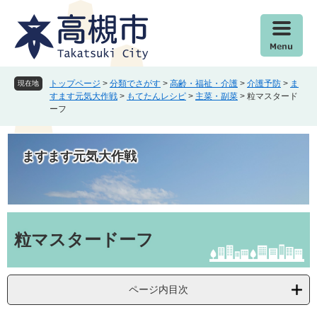
ペ
メ
ー
ニ
ジ
ュ
の
ー
先
を
頭
飛
トップページ
>
分類でさがす
>
高齢・福祉・介護
>
介護予防
>
ま
現在地
で
ば
すます元気大作戦
>
もてたんレシピ
>
主菜・副菜
>
粒マスタード
ーフ
す
し
。
て
本
ますます元気大作戦
文
へ
本
文
粒マスタードーフ
ページ内目次