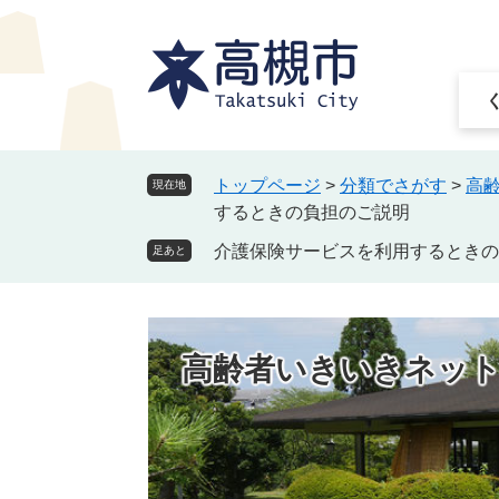
ペ
メ
ー
ニ
ジ
ュ
の
ー
先
を
頭
飛
で
ば
トップページ
>
分類でさがす
>
高
現在地
す
し
するときの負担のご説明
。
て
介護保険サービスを利用するときの
本
足あと
文
へ
高齢者いきいきネッ