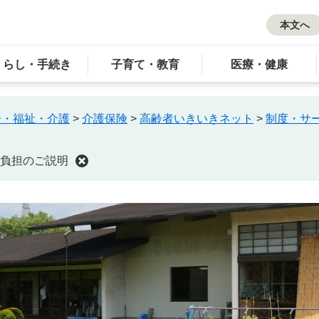
本文へ
くらし・手続き
子育て・教育
医療・健康
齢・福祉・介護
>
介護保険
>
高齢者いきいきネット
>
制度・サ
負担のご説明
ト