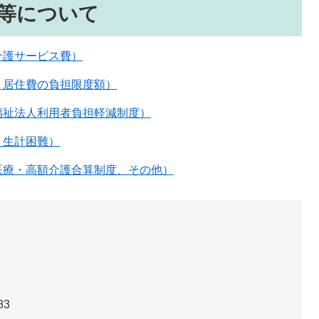
等について
介護サービス費）
・居住費の負担限度額）
福祉法人利用者負担軽減制度）
・生計困難）
医療・高額介護合算制度、その他）
83