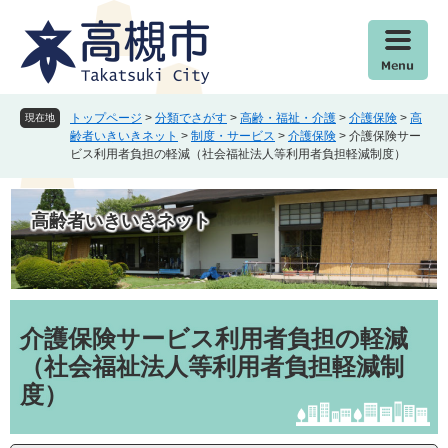
ペ
メ
ー
ニ
ジ
ュ
の
ー
先
を
頭
飛
トップページ
>
分類でさがす
>
高齢・福祉・介護
>
介護保険
>
高
現在地
で
ば
齢者いきいきネット
>
制度・サービス
>
介護保険
>
介護保険サー
ビス利用者負担の軽減（社会福祉法人等利用者負担軽減制度）
す
し
。
て
本
高齢者いきいきネット
文
へ
本
文
介護保険サービス利用者負担の軽減
（社会福祉法人等利用者負担軽減制
度）