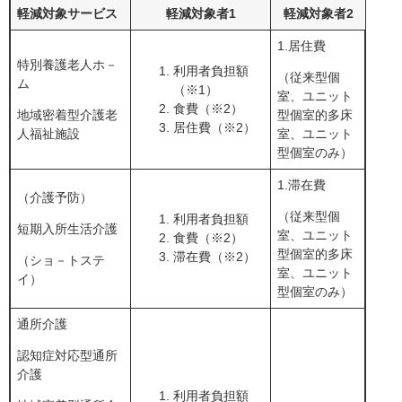
軽減対象サービス
軽減対象者1
軽減対象者2
1.居住費
特別養護老人ホ－
利用者負担額
（従来型個
ム
（※1）
室、ユニット
食費（※2）
地域密着型介護老
型個室的多床
居住費（※2）
人福祉施設
室、ユニット
型個室のみ）
1.滞在費
（介護予防）
（従来型個
利用者負担額
短期入所生活介護
室、ユニット
食費（※2）
型個室的多床
滞在費（※2）
（ショ－トステ
室、ユニット
イ）
型個室のみ）
通所介護
認知症対応型通所
介護
利用者負担額