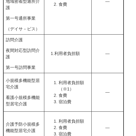
地域密着型通所介
―
食費
護
第一号通所事業
（デイサ－ビス）
訪問介護
夜間対応型訪問介
1.利用者負担額
―
護
第一号訪問事業
小規模多機能型居
利用者負担額
宅介護
（※1）
―
食費
看護小規模多機能
宿泊費
型居宅介護
利用者負担額
介護予防小規模多
食費
―
機能型居宅介護
宿泊費