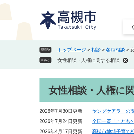
ペ
メ
ー
ニ
ジ
ュ
の
ー
先
を
頭
飛
で
ば
トップページ
>
相談
>
各種相談
>
現在地
す
し
女性相談・人権に関する相談
。
て
足あと
本
文
本
へ
女性相談・人権に
文
2026年7月30日更新
ヤングケアラーの
2026年7月24日更新
全国一斉「こども
2026年4月17日更新
高槻市地域子育て