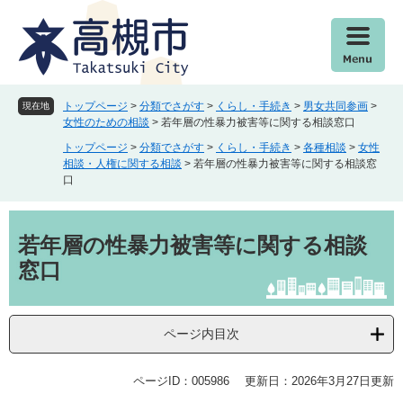
ペ
メ
ー
ニ
ジ
ュ
の
ー
先
を
頭
飛
トップページ
>
分類でさがす
>
くらし・手続き
>
男女共同参画
>
現在地
で
ば
女性のための相談
>
若年層の性暴力被害等に関する相談窓口
す
し
トップページ
>
分類でさがす
>
くらし・手続き
>
各種相談
>
女性
。
て
相談・人権に関する相談
>
若年層の性暴力被害等に関する相談窓
本
口
文
へ
本
文
若年層の性暴力被害等に関する相談
窓口
ページ内目次
ページID：005986
更新日：2026年3月27日更新