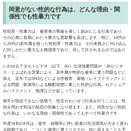
同意がない性的な行為は、どんな理由・関
係性でも性暴力です
性犯罪・性暴力は、被害者の尊厳を著しく踏みにじる行為であり、
その心身に長期にわたり重大な悪影響を及ぼします。特に、10代か
ら20代の若年層を狙った性犯罪・性暴力は、その未熟さに付け込ん
だ許しがたい重大な人権侵害であり、決して許されるものではあり
ません。
いわゆるアダルトビデオ（以下、AV）出演強要問題や「JKビジネ
ス」とよばれる営業により、若年層が性的な被害に遭う問題などに
加え、近年ではSNSなどによる性被害、薬物（レイプドラッグ）に
よる問題、飲酒等による酩酊状態に乗じた性的な行為、セクシュア
ルハラスメント、痴漢などが起こっています。
相手が抵抗できない状態で、性交やわいせつ行為を行うことは、性
別を問わず刑法の処罰の対象となり得ます。また、同意がない性的
な行為は、いかなる理由・関係性であってもすべて性暴力です。
年度当初の4月は、進学、就職等に伴い若者の生活環境が大きく変わ
る時期であり、こうした被害に遭うリスクが、特に高まることも予