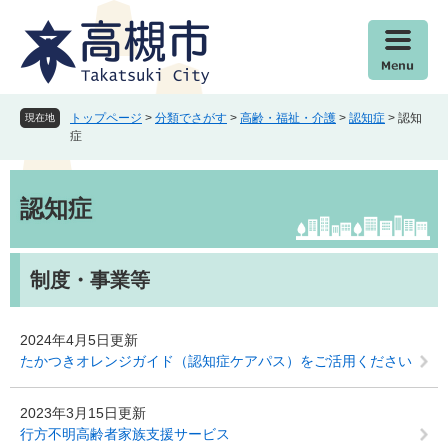
ペ
メ
ー
ニ
ジ
ュ
の
ー
先
を
頭
飛
トップページ
>
分類でさがす
>
高齢・福祉・介護
>
認知症
>
認知
現在地
で
ば
症
す
し
。
て
本
本
文
認知症
文
へ
制度・事業等
2024年4月5日更新
たかつきオレンジガイド（認知症ケアパス）をご活用ください
2023年3月15日更新
行方不明高齢者家族支援サービス