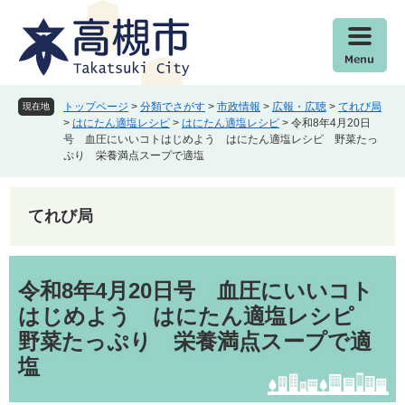
ペ
メ
ー
ニ
ジ
ュ
の
ー
先
を
頭
飛
トップページ
>
分類でさがす
>
市政情報
>
広報・広聴
>
てれび局
現在地
で
ば
>
はにたん適塩レシピ
>
はにたん適塩レシピ
>
令和8年4月20日
号 血圧にいいコトはじめよう はにたん適塩レシピ 野菜たっ
す
し
ぷり 栄養満点スープで適塩
。
て
本
文
てれび局
へ
本
文
令和8年4月20日号 血圧にいいコト
はじめよう はにたん適塩レシピ
野菜たっぷり 栄養満点スープで適
塩