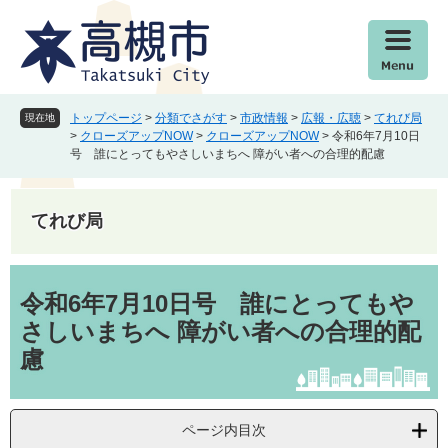
ペ
メ
ー
ニ
ジ
ュ
の
ー
先
を
頭
飛
トップページ
>
分類でさがす
>
市政情報
>
広報・広聴
>
てれび局
現在地
で
ば
>
クローズアップNOW
>
クローズアップNOW
>
令和6年7月10日
号 誰にとってもやさしいまちへ 障がい者への合理的配慮
す
し
。
て
本
てれび局
文
へ
本
文
令和6年7月10日号 誰にとってもや
さしいまちへ 障がい者への合理的配
慮
ページ内目次