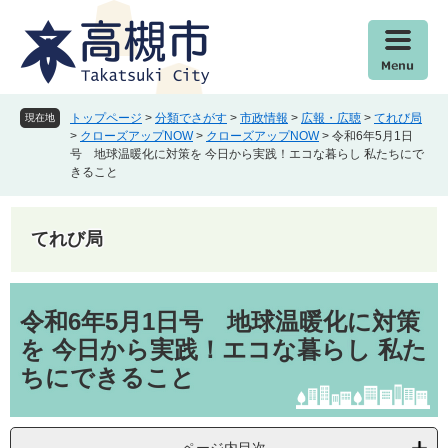
ペ
メ
ー
ニ
ジ
ュ
の
ー
先
を
頭
飛
トップページ
>
分類でさがす
>
市政情報
>
広報・広聴
>
てれび局
現在地
で
ば
>
クローズアップNOW
>
クローズアップNOW
>
令和6年5月1日
号 地球温暖化に対策を 今日から実践！エコな暮らし 私たちにで
す
し
きること
。
て
本
文
てれび局
へ
本
文
令和6年5月1日号 地球温暖化に対策
を 今日から実践！エコな暮らし 私た
ちにできること