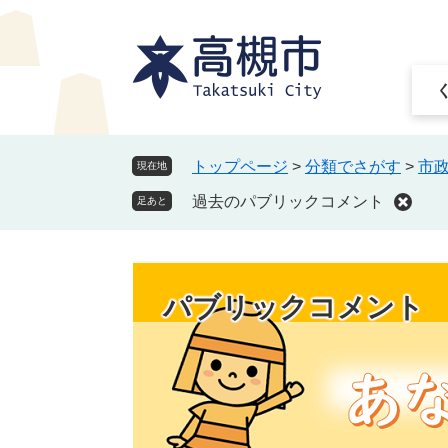
ペ
メ
ー
ニ
ジ
ュ
の
ー
先
を
頭
飛
で
ば
トップページ
>
分類でさがす
>
市
現在地
す
し
過去のパブリックコメント
。
て
足あと
本
文
へ
パブリックコメント