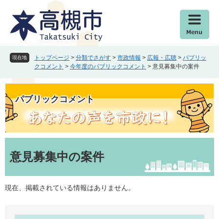
ペ
メ
ー
ニ
ジ
ュ
の
ー
先
を
頭
飛
トップページ
>
分類でさがす
>
市政情報
>
広報・広聴
>
パブリッ
現在地
で
ば
クコメント
>
今年度のパブリックコメント
>
意見募集中の案件
す
し
。
て
本
パブリックコメント
文
へ
本
文
意見募集中の案件
現在、掲載されている情報はありません。