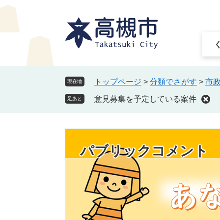
ペ
メ
ー
ニ
ジ
ュ
の
ー
先
を
頭
飛
で
ば
トップページ
>
分類でさがす
>
市
現在地
す
し
意見募集を予定している案件
。
て
足あと
本
文
へ
パブリックコメント