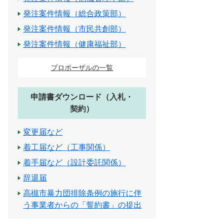
発注案件情報（総合政策部）
発注案件情報（市民共創部）
発注案件情報（健康福祉部）
プロポーザルの一覧
申請書ダウンロード（入札・
契約）
変更届など
着工届など（工事関係）
着手届など（設計委託関係）
辞退届
高槻市暴力団排除条例の施行に伴
う事業者からの「誓約書」の提出