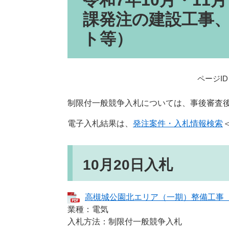
令和7年10月・11
課発注の建設工事
ト等）
ページID：
制限付一般競争入札については、事後審査
電子入札結果は、
発注案件・入札情報検索
10月20日入札
高槻城公園北エリア（一期）整備工事（電
業種：電気
入札方法：制限付一般競争入札