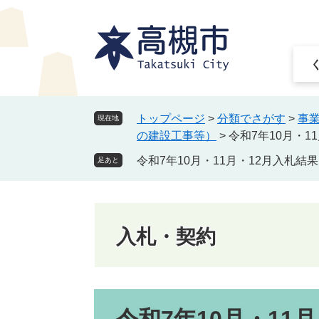
ペ
メ
ー
ニ
ジ
ュ
の
ー
先
を
頭
飛
で
ば
トップページ
>
分類でさがす
>
事
現在地
す
し
の建設工事等）
>
令和7年10月・
。
て
令和7年10月・11月・12月入札
本
足あと
文
へ
入札・契約
本
文