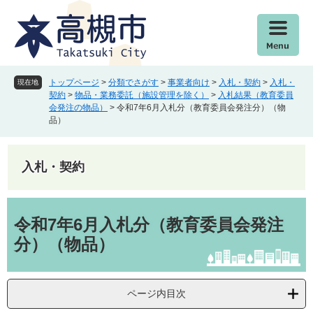
ペ
メ
ー
ニ
ジ
ュ
の
ー
先
を
頭
飛
トップページ
>
分類でさがす
>
事業者向け
>
入札・契約
>
入札・
現在地
で
ば
契約
>
物品・業務委託（施設管理を除く）
>
入札結果（教育委員
会発注の物品）
>
令和7年6月入札分（教育委員会発注分）（物
す
し
品）
。
て
本
文
入札・契約
へ
本
文
令和7年6月入札分（教育委員会発注
分）（物品）
ページ内目次