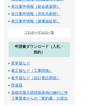
発注案件情報（総合政策部）
発注案件情報（市民共創部）
発注案件情報（健康福祉部）
プロポーザルの一覧
申請書ダウンロード（入札・
契約）
変更届など
着工届など（工事関係）
着手届など（設計委託関係）
辞退届
高槻市暴力団排除条例の施行に伴
う事業者からの「誓約書」の提出