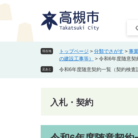
ペ
メ
ー
ニ
ジ
ュ
の
ー
先
を
頭
飛
で
ば
トップページ
>
分類でさがす
>
事
現在地
す
し
の建設工事等）
>
令和6年度随意契
。
て
令和6年度随意契約一覧（契約検査
本
足あと
文
へ
入札・契約
本
文