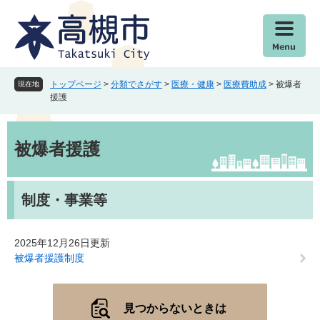
ペ
メ
ー
ニ
ジ
ュ
の
ー
先
を
頭
飛
トップページ
>
分類でさがす
>
医療・健康
>
医療費助成
>
被爆者
現在地
で
ば
援護
す
し
。
て
本
本
文
被爆者援護
文
へ
制度・事業等
2025年12月26日更新
被爆者援護制度
見つからないときは