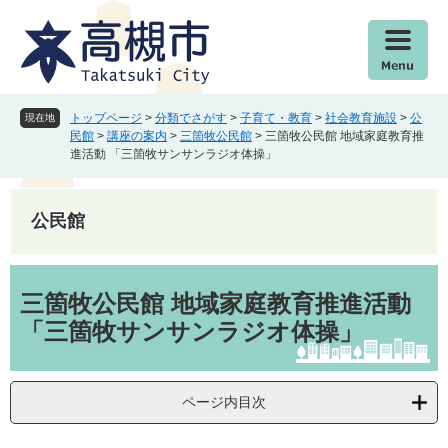
ペ
メ
ー
ニ
ジ
ュ
の
ー
先
を
頭
飛
トップページ
>
分類でさがす
>
子育て・教育
>
社会教育施設
>
公
現在地
で
ば
民館
>
講座の案内
>
三箇牧公民館
>
三箇牧公民館 地域家庭教育推
進活動 「三箇牧サンサンラジオ体操」
す
し
。
て
本
公民館
文
へ
本
文
三箇牧公民館 地域家庭教育推進活動
「三箇牧サンサンラジオ体操」
ページ内目次