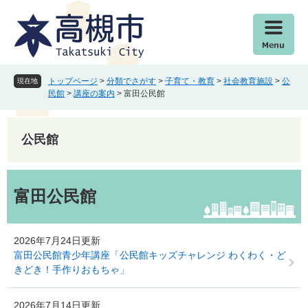
ペ
メ
ー
ニ
ジ
ュ
の
ー
先
を
頭
飛
トップページ
>
分類でさがす
>
子育て・教育
>
社会教育施設
>
公
現在地
で
ば
民館
>
講座の案内
>
富田公民館
す
し
。
て
本
公民館
文
へ
本
文
富田公民館
2026年7月24日更新
富田公民館青少年講座「公民館キッズチャレンジ わくわく・ど
きどき！手作りおもちゃ」
2026年7月14日更新