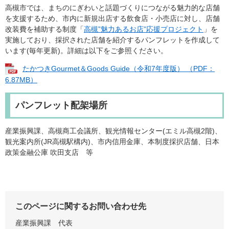
高槻市では、まちのにぎわいと話題づくりにつながる魅力的な店舗
を支援するため、市内に新規出店する飲食店・小売店に対し、店舗
改装費を補助する制度「
高槻”魅力あるお店”応援プロジェクト
」を
実施しており、採択された店舗を紹介するパンフレットを作成して
います(毎年更新)。詳細は以下をご参照ください。
たかつきGourmet＆Goods Guide（令和7年度版） （PDF：
6.87MB）
パンフレット配架場所
産業振興課、高槻商工会議所、観光情報センター(エミル高槻2階)、
観光案内所(JR高槻駅構内)、市内信用金庫、本制度採択店舗、日本
政策金融公庫 吹田支店 等
このページに関するお問い合わせ先
産業振興課
代表