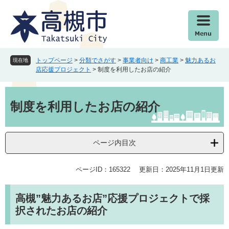
ペ
メ
ー
ニ
ジ
ュ
の
ー
先
を
頭
飛
トップページ
>
分類でさがす
>
事業者向け
>
商工業
>
魅力あるお
現在地
で
ば
店応援プロジェクト
>
制度を利用したお店の紹介
す
し
。
て
本
本
文
制度を利用したお店の紹介
文
へ
ページ内目次
ページID：165322
更新日：2025年11月1日更新
高槻”魅力あるお店”応援プロジェクトで採
択されたお店の紹介