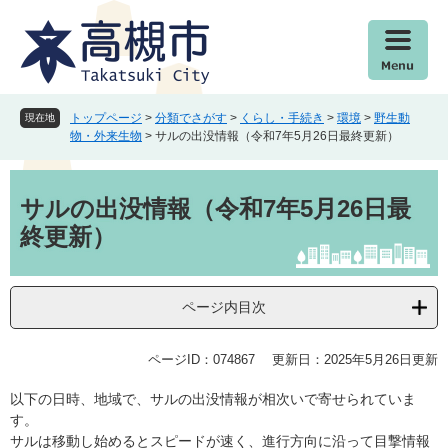
ペ
メ
ー
ニ
ジ
ュ
の
ー
先
を
頭
飛
トップページ
>
分類でさがす
>
くらし・手続き
>
環境
>
野生動
現在地
で
ば
物・外来生物
>
サルの出没情報（令和7年5月26日最終更新）
す
し
。
て
本
本
文
サルの出没情報（令和7年5月26日最
文
終更新）
へ
ページ内目次
ページID：074867
更新日：2025年5月26日更新
以下の日時、地域で、サルの出没情報が相次いで寄せられていま
す。
サルは移動し始めるとスピードが速く、進行方向に沿って目撃情報