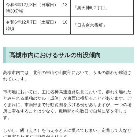
令和6年12月8日（日曜日） 13
「奥天神町2丁目」
時30分頃
令和6年12月7日（土曜日） 16
「日吉台六番町」
時頃
高槻市内におけるサルの出没傾向
高槻市内では、北部の里山や山間部において、サルの群れが確認さ
れています。
市街地においては、主に名神高速道路以北において、群れを離れた
とみられる単独のサル（成体）が東西に横切ることがあります。ご
くまれに、市南部まで行動範囲を広げる例がありますが、一つの場
所に滞在することは少なく、数時間から数日で自然に姿を消しま
す。
しかし、餌（えさ）を与えると人に慣れてしまい、定着して人など
に被害を及ぼす可能性があります。