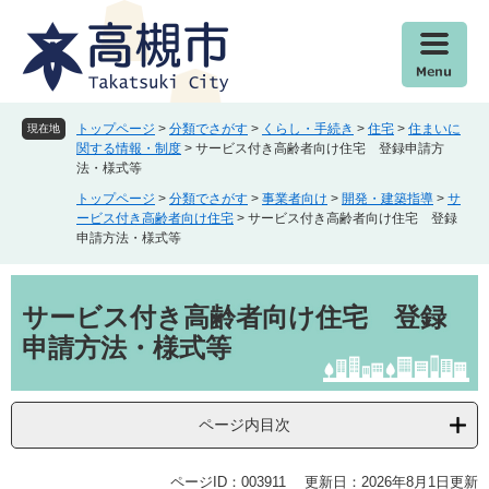
ペ
メ
ー
ニ
ジ
ュ
の
ー
先
を
頭
飛
トップページ
>
分類でさがす
>
くらし・手続き
>
住宅
>
住まいに
現在地
で
ば
関する情報・制度
>
サービス付き高齢者向け住宅 登録申請方
法・様式等
す
し
。
て
トップページ
>
分類でさがす
>
事業者向け
>
開発・建築指導
>
サ
本
ービス付き高齢者向け住宅
>
サービス付き高齢者向け住宅 登録
申請方法・様式等
文
へ
本
文
サービス付き高齢者向け住宅 登録
申請方法・様式等
ページ内目次
ページID：003911
更新日：2026年8月1日更新