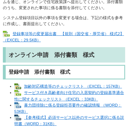
ムを通じ、オンラインで住宅政策課へ提出してください。添付書類
のうち、変更された事項に係る書類を添付してください。
システム登録項目以外の事項を変更する場合は、下記の様式を参考
に作成し、書面提出してください。
登録事項等の変更届出書 【規則（国交省・厚労省） 様式2】
（EXCEL：29.5KB）
オンライン申請 添付書類 様式
登録申請 添付書類 様式
加齢対応構造等のチェックリスト （EXCEL：157KB）
サービス付き高齢者向け住宅の入居契約の登録基準適合
性に関するチェックリスト （EXCEL：33KB）
暴力団排除に係る登録拒否要件の確認情報 （WORD：
53KB）
【参考様式】必須サービス以外のサービス選択に係る説
明書（WORD：31KB）