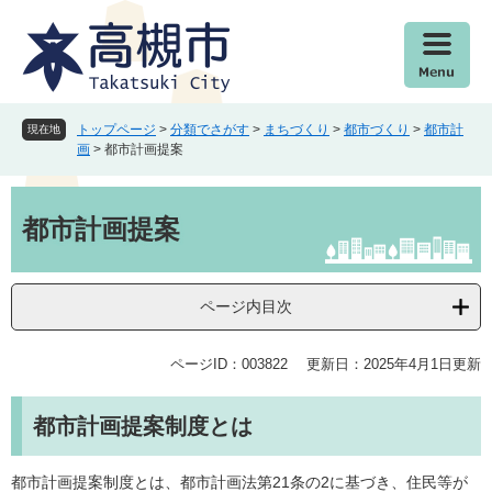
ペ
メ
ー
ニ
ジ
ュ
の
ー
先
を
頭
飛
トップページ
>
分類でさがす
>
まちづくり
>
都市づくり
>
都市計
現在地
で
ば
画
>
都市計画提案
す
し
。
て
本
本
文
都市計画提案
文
へ
ページ内目次
ページID：003822
更新日：2025年4月1日更新
都市計画提案制度とは
都市計画提案制度とは、都市計画法第21条の2に基づき、住民等が