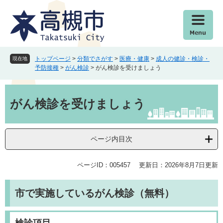
ペ
メ
ー
ニ
ジ
ュ
の
ー
先
を
頭
飛
トップページ
>
分類でさがす
>
医療・健康
>
成人の健診・検診・
現在地
で
ば
予防接種
>
がん検診
>
がん検診を受けましょう
す
し
。
て
本
本
文
がん検診を受けましょう
文
へ
ページ内目次
ページID：005457
更新日：2026年8月7日更新
市で実施しているがん検診（無料）