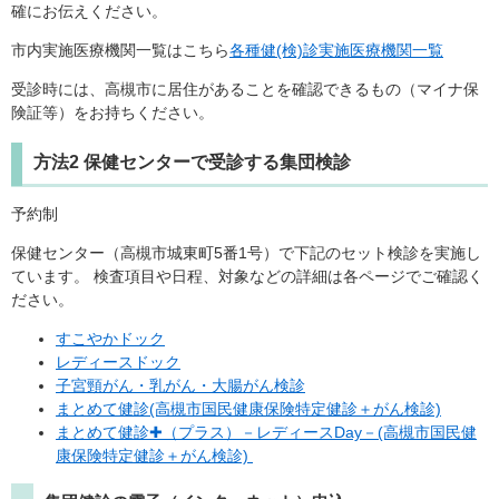
確にお伝えください。
市内実施医療機関一覧はこちら
各種健(検)診実施医療機関一覧
受診時には、高槻市に居住があることを確認できるもの（マイナ保
険証等）をお持ちください。
方法2 保健センターで受診する集団検診
予約制
保健センター（高槻市城東町5番1号）で下記のセット検診を実施し
ています。 検査項目や日程、対象などの詳細は各ページでご確認く
ださい。
すこやかドック
レディースドック
子宮頸がん・乳がん・大腸がん検診
まとめて健診(高槻市国民健康保険特定健診＋がん検診)
まとめて健診✚（プラス）－レディースDay－(高槻市国民健
康保険特定健診＋がん検診)