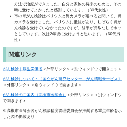
方法で治療ができました。自分と家族の将来のために、その
時に受けてよかったと感謝しています。（30代女性）
​市の胃がん検診はバリウムと胃カメラが選べると聞いて、胃
カメラを受けました。バリウムに抵抗があり、しばらく胃が
ん検診を受けていなかったのですが、結果が異常なしでホッ
としています。次は2年後に受けようと思います。（60代男
性）
関連リンク
がん検診｜厚生労働省
＜外部リンク＞
＜別ウィンドウで開きます＞
がん検診について：〔国立がん研究センター がん情報サービス〕
＜外部リンク＞
＜別ウィンドウで開きます＞
がん検診のご案内（高槻市医師会）
＜外部リンク＞
＜別ウィンドウ
で開きます＞
※高槻市医師会各がん検診精度管理委員会が推奨する重点年齢を示
した図の掲載あり