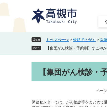
ペ
メ
ー
ニ
ジ
ュ
の
ー
先
を
頭
飛
で
ば
トップページ
>
分類でさがす
>
医
現在地
す
し
【集団がん検診・予約制】すこやか
。
て
足あと
本
文
本
へ
【集団がん検診・
文
ページI
保健センターでは、がん検診等をまとめて