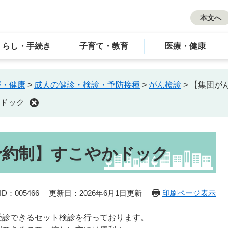
本文へ
くらし・手続き
子育て・教育
医療・健康
療・健康
>
成人の健診・検診・予防接種
>
がん検診
>
【集団が
ドック
予約制】すこやかドック
D：005466
更新日：2026年6月1日更新
印刷ページ表示
受診できるセット検診を行っております。