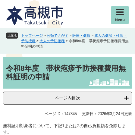
ペ
メ
ー
ニ
ジ
ュ
の
ー
先
を
頭
飛
トップページ
>
分類でさがす
>
医療・健康
>
成人の健診・検診・
現在地
で
ば
予防接種
>
大人の予防接種
>
令和8年度 帯状疱疹予防接種費用無
料証明の申請
す
し
。
て
本
本
文
文
令和8年度 帯状疱疹予防接種費用無
へ
料証明の申請
ページ内目次
ページID：147845
更新日：2026年3月24日更新
無料証明対象者について、下記1または2の自己負担額を免除しま
す。