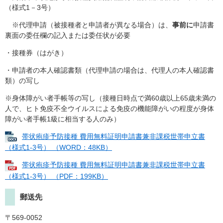
（様式1－3号）
※代理申請（被接種者と申請者が異なる場合）は、
事前に
申請書
裏面の委任欄の記入または委任状が必要
・接種券（はがき）
・申請者の本人確認書類（代理申請の場合は、代理人の本人確認書
類）の写し
※身体障がい者手帳等の写し（接種日時点で満60歳以上65歳未満の
人で、ヒト免疫不全ウイルスによる免疫の機能障がいの程度が身体
障がい者手帳1級に相当する人のみ）
帯状疱疹予防接種 費用無料証明申請書兼非課税世帯申立書
（様式1-3号） （WORD：48KB）
帯状疱疹予防接種 費用無料証明申請書兼非課税世帯申立書
（様式1-3号） （PDF：199KB）
郵送先
〒569-0052