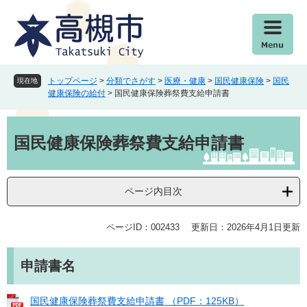
ペ
メ
ー
ニ
ジ
ュ
の
ー
先
を
頭
飛
トップページ
>
分類でさがす
>
医療・健康
>
国民健康保険
>
国民
現在地
で
ば
健康保険の給付
>
国民健康保険葬祭費支給申請書
す
し
。
て
本
本
文
国民健康保険葬祭費支給申請書
文
へ
ページ内目次
ページID：002433
更新日：2026年4月1日更新
申請書名
国民健康保険葬祭費支給申請書 （PDF：125KB）