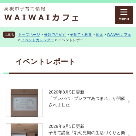
ペ
メ
ー
ニ
ジ
ュ
の
ー
先
を
頭
飛
トップページ
>
分類でさがす
>
子育て・教育
>
育児
>
WAIWAIカフェ
現在地
>
イベントカレンダー
>
イベントレポート
で
ば
す
し
本
。
て
文
イベントレポート
本
文
へ
2026年8月5日更新
「プレパパ・プレママあつまれ」が開催
されました
2026年6月3日更新
子育て講座「乳幼児期の生活づくりと楽