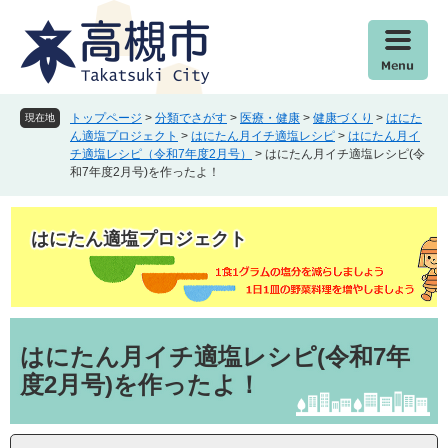
ペ
メ
ー
ニ
ジ
ュ
の
ー
先
を
頭
飛
トップページ
>
分類でさがす
>
医療・健康
>
健康づくり
>
はにた
現在地
で
ば
ん適塩プロジェクト
>
はにたん月イチ適塩レシピ
>
はにたん月イ
チ適塩レシピ（令和7年度2月号）
>
はにたん月イチ適塩レシピ(令
す
し
和7年度2月号)を作ったよ！
。
て
本
文
はにたん適塩プロジェクト
へ
本
文
はにたん月イチ適塩レシピ(令和7年
度2月号)を作ったよ！