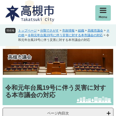
ペ
メ
ー
ニ
ジ
ュ
の
ー
先
を
頭
飛
トップページ
>
分類でさがす
>
市政情報
>
組織
>
高槻市議会
>
そ
現在地
で
ば
の他
>
令和元年台風19号に伴う災害に対する本市議会の対応
>
令
和元年台風19号に伴う災害に対する本市議会の対応
す
し
。
て
本
高槻市議会
文
へ
本
文
令和元年台風19号に伴う災害に対す
る本市議会の対応
ページ内目次