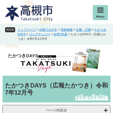
ペ
メ
ー
ニ
ジ
ュ
の
ー
先
を
頭
飛
トップページ
>
分類でさがす
>
市政情報
>
広報・広聴
>
たかつき
現在地
で
ば
DAYS
>
バックナンバー
>
令和7年度
>
たかつきDAYS（広報たか
つき）令和7年12月号
す
し
。
て
本
たかつきDAYS
文
へ
本
文
たかつきDAYS（広報たかつき）令和
7年12月号
ページ内目次