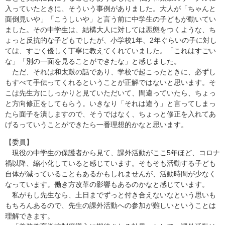
入っていたときに、そういう事例がありました。大人が「ちゃんと
面倒見いや」「こうしいや」と言う前に中学生の子どもが動いてい
ました。その中学生は、結構大人に対しては悪態をつくような、ち
ょっと反抗的な子どもでしたが、小学校1年、2年ぐらいの子に対し
ては、すごく優しく丁寧に教えてくれていました。「これはすごい
な」「別の一面を見ることができたな」と感じました。
ただ、それは和太鼓の話であり、学校で起こったときに、必ずし
もすべて手伝ってくれるということが正解ではないと思います。そ
こは先生方にしっかりと見ていただいて、間違っていたら、ちょっ
と方向修正をしてもらう。いきなり「それは違う」と言ってしまっ
たら面子を潰しますので、そうではなく、ちょっと修正を入れてあ
げるっていうことができたら一番理想的かなと思います。
【委員】
現役の中学生の保護者から見て、課外活動がここ5年ほど、コロナ
禍以降、縮小化していると感じています。そもそも活動する子ども
自体が減っていることもあるかもしれませんが、活動時間が少なく
なっています。働き方改革の影響もあるのかなと感じています。
私がもし先生なら、土日までずっと付き合えないなという思いも
もちろんあるので、先生の課外活動への参加が難しいということは
理解できます。