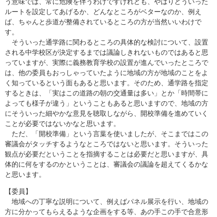
う意味では、常に危険を伴うわけですけれども、やはりどういった
ルートを設定してあげるか、どんなところがベターなのか、例え
ば、ちゃんと歩道が整備されているところの方が当然いいわけで
す。
そういった通学路に関わるところの具体的な検討について、設置
される中学校区が決定するまでは議論しきれないものではあると思
っていますが、実際に義務教育学校の設置が進んでいったところで
は、他の委員もおっしゃっていたように地域の方が地域のことをよ
く知っているという面もあると思います。そのため、通学路を指定
するときは、「実はこの道路の朝の交通量は多い」とか「時間帯に
よっても様子が違う」ということもあると思いますので、地域の方
にそういった細やかな意見を聴取しながら、開校準備を進めていく
ことが必要ではないかなと思います。
ただ、「開校準備」という言葉を使いましたが、そこまではこの
審議会がタッチするようなところではないと思います。そういった
観点が必要だということを指摘することは必要だと思いますが、具
体的に何をするのかということは、審議会の議論を超えてくるかな
と思います。
【委員】
地域への丁寧な説明について、例えばパネル展示を行い、地域の
方に分かってもらえるような企画をする等、あの手この手で合意形