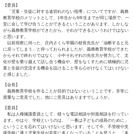
【委員】
「児童・生徒に対する途切れのない指導」についてですが、義務
教育学校のメリットとして、1年生から9年生までが同じ場所で、一
堂に会して学び合うことができるということがあります。しかしな
がら義務教育学校ができたから、それができるというわけではない
と思います。
以前視察に伺った、庄内さくら学園の校長先生が「油断すると元
に戻ってしまう」と仰っておられましたが、義務教育学校ができた
からそれで終わりではなく、小中それぞれの先生方が努力して、文
化や壁を乗り越えて話し合う機会や、壁をなくすために積極的に児
童と生徒の交流する機会を設けること等も心がけなくてはいけない
と感じました。
【会長】
義務教育学校を作ることが目的ではないということです。非常に
貴重なご意見でした。他にご意見はありますでしょうか。
【委員】
私は人権擁護委員として、様々な電話相談や対面相談を行ってい
ます。やはり、学校というのは、「一番は子どもの成長のために」
ということを忘れてはいけないと思います。そして今、不登校や支
援学級に通う児童生徒が非常に多くなっていることを思うと、「多