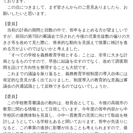
ております。
この点につきまして、まず皆さんからのご意見ありましたら、お
願いしたいと思います。
【委員】
当初の計画の期間と回数の中で、答申をまとめる方が望ましいで
すが、前回の第7回の審議会で示された今後の児童生徒数の偏りの大
きさ等を改めて見た際に、将来的な動向を見据えて慎重に検討を進
める方がよいのではないかと考えました。
「すべての学校を義務教育学校とする」ことは、非常に大きな計
画となるものですので、早急に結論を出すのでなく、改めて調査期
間を設けて方向性を整理することも大切です。
これまでの議論を振り返ると、義務教育学校制度の導入自体には
肯定的な意見が多く出ておりました。制度導入の教育的な意義は審
議会の共通認識として反映できるのではないでしょうか。
【委員】
この学校教育審議会の動向は、校長会としても、今後の高槻市の
教育に関わる情報として注視しています。今年度の答申内容から中
学校区の連携体制を見直し、小中一貫教育の充実に向けて取組を検
討しようとしている学校もあると聞いております。答申が先送りに
なると、この事業の進捗に影響が出ることも考えられますので、最