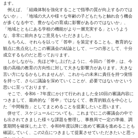
ます。
例えば、「組織体制を強化することで指導の質が向上するのでは
ないか」、「地域の大人や様々な年齢の子どもたちと触れ合う機会
が多くなる中で、豊かな心の育成に影響があるのではないか」、
「地域とともにある学校の機能がより一層充実する」というよう
な、非常に前向きなご意見をいただきました。
もちろん、それらを以って「答申」を策定することも、教育的な
観点に焦点化したこの審議会の結論として、一つの形として、十分
成立するものだと思っております。
しかしながら、先ほど申し上げたように、今回の「答申」は、今
後の高槻の教育の方向性に対して大きな影響力があります。大きな
言い方になるかもしれませんが、これからの未来に責任を持つ覚悟
を持って、さらに議論を深めていくことが、必要ではないかという
思いに至っております。
そこで、令和6・7年度にかけて行われました全10回の審議内容に
つきまして、最終的な「答申」ではなくて、教育的観点を中心とし
た「中間報告」としてまとめることを提案したいと思います。
併せて、スケジュールについても、これまでにこの審議会の中で
も出されてきました様々な課題を整理し、事務局で一定の準備、調
査期間を確保した上で、令和8年度以降に改めて審議を進めることも
確認していく、この2点につきまして提案させていただきたいと思っ