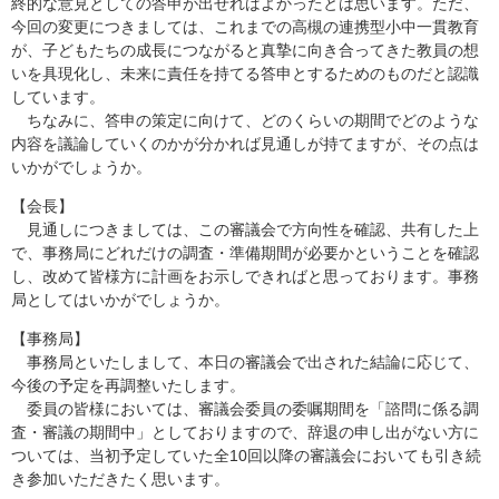
終的な意見としての答申が出せればよかったとは思います。ただ、
今回の変更につきましては、これまでの高槻の連携型小中一貫教育
が、子どもたちの成長につながると真摯に向き合ってきた教員の想
いを具現化し、未来に責任を持てる答申とするためのものだと認識
しています。
ちなみに、答申の策定に向けて、どのくらいの期間でどのような
内容を議論していくのかが分かれば見通しが持てますが、その点は
いかがでしょうか。
【会長】
見通しにつきましては、この審議会で方向性を確認、共有した上
で、事務局にどれだけの調査・準備期間が必要かということを確認
し、改めて皆様方に計画をお示しできればと思っております。事務
局としてはいかがでしょうか。
【事務局】
事務局といたしまして、本日の審議会で出された結論に応じて、
今後の予定を再調整いたします。
委員の皆様においては、審議会委員の委嘱期間を「諮問に係る調
査・審議の期間中」としておりますので、辞退の申し出がない方に
ついては、当初予定していた全10回以降の審議会においても引き続
き参加いただきたく思います。