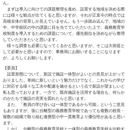
ん。
まずは導入に向けての課題整理を進め、設置する地域を決める際
には様々な観点が出てくると思いますが、それが正直今の時点では
高槻全体の背景しか見えていません。もう一歩踏み込んで、地域の
中、中学校区の中の課題に目を当てていただいた上で、義務教育学
校制度を導入するための課題について、優先順位を決めながら整理
していただきたいと思います。
様々な調査も必要になってくるかと思いますが、そこは大前提と
して必要かと思いますので、事務局にお願いすることになります
が、よろしくお願いします。
【委員】
設置形態について、新設で施設一体型がよいとの意見が上がって
おりました。単純に新しいという魅力だけでなく、これからの学び
に対応する様々な工夫や配慮を施せるという点で新設が望ましいと
私も思っております。一方で、既存施設を活用する場合も、何らか
のかたちで施設の充実を図れたらと思います。
また、「教員の学び合いは一体型であるから可能」というご意見
もありますが、仮に分離型の義務教育学校であっても複数の校長・
複数の組織で取り組む連携型小中一貫教育より優位性があると思い
ます。
しかし、分離型の義務教育学校と一体型の義務教育学校を比較す