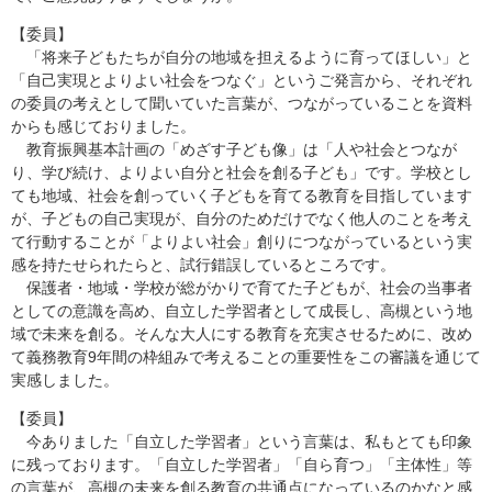
【委員】
「将来子どもたちが自分の地域を担えるように育ってほしい」と
「自己実現とよりよい社会をつなぐ」というご発言から、それぞれ
の委員の考えとして聞いていた言葉が、つながっていることを資料
からも感じておりました。
教育振興基本計画の「めざす子ども像」は「人や社会とつなが
り、学び続け、よりよい自分と社会を創る子ども」です。学校とし
ても地域、社会を創っていく子どもを育てる教育を目指しています
が、子どもの自己実現が、自分のためだけでなく他人のことを考え
て行動することが「よりよい社会」創りにつながっているという実
感を持たせられたらと、試行錯誤しているところです。
保護者・地域・学校が総がかりで育てた子どもが、社会の当事者
としての意識を高め、自立した学習者として成長し、高槻という地
域で未来を創る。そんな大人にする教育を充実させるために、改め
て義務教育9年間の枠組みで考えることの重要性をこの審議を通じて
実感しました。
【委員】
今ありました「自立した学習者」という言葉は、私もとても印象
に残っております。「自立した学習者」「自ら育つ」「主体性」等
の言葉が、高槻の未来を創る教育の共通点になっているのかなと感