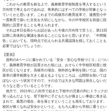
これからの教育を創る上で、義務教育学校制度を導入するという
方向性で考えるのであれば、将来的にはすべての学校が対象となっ
ていくかと思います。これまでの高槻市の教育改革で、連携型小中
一貫教育で築いた文化を大切にしながら、今の中学校区を前提に段
階的に設置することも考えられます。
それは本日会長からお話があった今後の方向性で言うと、第11回
以降に具体的な審議を進めることになるかと思いますが、「中間報
告」においても、現時点で伝えられる共通認識を残しておくことも
必要ではないでしょうか。
【委員】
資料の4ページに書かれている「安全・安心な学校づくり」につい
て、義務教育学校が設置された暁には、おそらく中学校区程度に校
区が広くなります。高槻市の場合、例外的な事例を除いては、国の
基準の通学範囲を大きく超えるようなところは、山間部を除いてほ
ぼないという状況ですので、その点では大きな問題は発生しないだ
ろうなと思っているところです。
他方で、2021年に八街市で起きた下校中の児童の列にトラックが
突っ込んだような、登下校中に子どもたちが痛ましい事故に巻き込
まれて、最悪の場合、命を落とすということも発生しております。
校区が狭くなれば安全かというと、もちろん家から学校に通うとい