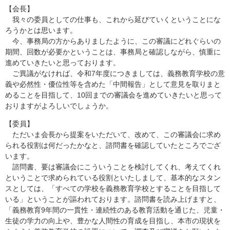
【会長】
我々の委員としての仕事も、これから延びていくということにな
ろうかとは思います。
今、事務局の方からありましたように、この審議にどれぐらいの
期間、回数が必要かということは、事務局と確認しながら、慎重に
進めていきたいと思っております。
ご異議がなければ、令和7年度につきましては、義務教育学校の意
義や必然性・優位性等を含めた「中間報告」として意見を取りまと
めることを目指して、10回までの審議会を進めていきたいと思って
おりますがよろしいでしょうか。
【委員】
ただいま会長から提案をいただいて、改めて、この審議会に求め
られる役割は何だったかなと、諮問書を確認していたところでござ
います。
諮問書、要は審議会にこういうことを検討してくれ、考えてくれ
ということで求められている役割といたしまして、基本的なスタン
スとしては、「すべての学校を義務教育学校とすることを目指して
いる」ということが謳われております。諮問書を読み上げますと、
「義務教育9年間の一貫性・連続性のある教育活動を通じた、児童・
生徒の学力の向上や、豊かな人間性の育成を目指し、本市の現状を