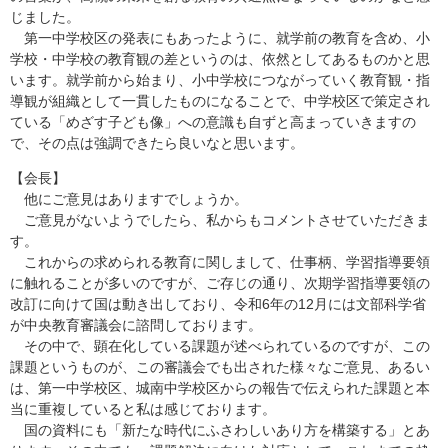
じました。
第一中学校区の発表にもあったように、就学前の教育を含め、小
学校・中学校の教育観の差というのは、依然としてあるものかと思
います。就学前から始まり、小中学校につながっていく教育観・指
導観が組織として一貫したものになることで、中学校区で策定され
ている「めざす子ども像」への意識も自ずと高まっていきますの
で、その点は強調できたら良いなと思います。
【会長】
他にご意見はありますでしょうか。
ご意見がないようでしたら、私からもコメントさせていただきま
す。
これからの求められる教育に関しまして、仕事柄、学習指導要領
に触れることが多いのですが、ご存じの通り、次期学習指導要領の
改訂に向けて国は動き出しており、令和6年の12月には文部科学省
が中央教育審議会に諮問しております。
その中で、顕在化している課題が述べられているのですが、この
課題というものが、この審議会でも出された様々なご意見、あるい
は、第一中学校区、城南中学校区からの報告で伝えられた課題と本
当に重複していると私は感じております。
国の資料にも「新たな時代にふさわしいあり方を構築する」とあ