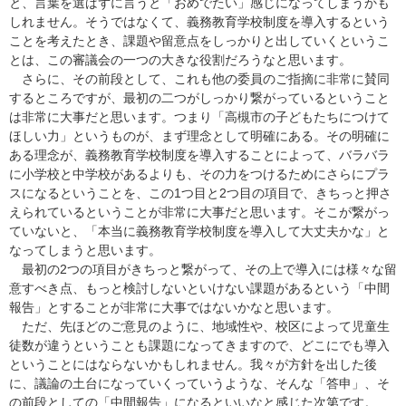
と、言葉を選ばずに言うと「おめでたい」感じになってしまうかも
しれません。そうではなくて、義務教育学校制度を導入するという
ことを考えたとき、課題や留意点をしっかりと出していくというこ
とは、この審議会の一つの大きな役割だろうなと思います。
さらに、その前段として、これも他の委員のご指摘に非常に賛同
するところですが、最初の二つがしっかり繋がっているということ
は非常に大事だと思います。つまり「高槻市の子どもたちにつけて
ほしい力」というものが、まず理念として明確にある。その明確に
ある理念が、義務教育学校制度を導入することによって、バラバラ
に小学校と中学校があるよりも、その力をつけるためにさらにプラ
スになるということを、この1つ目と2つ目の項目で、きちっと押さ
えられているということが非常に大事だと思います。そこが繋がっ
ていないと、「本当に義務教育学校制度を導入して大丈夫かな」と
なってしまうと思います。
最初の2つの項目がきちっと繋がって、その上で導入には様々な留
意すべき点、もっと検討しないといけない課題があるという「中間
報告」とすることが非常に大事ではないかなと思います。
ただ、先ほどのご意見のように、地域性や、校区によって児童生
徒数が違うということも課題になってきますので、どこにでも導入
ということにはならないかもしれません。我々が方針を出した後
に、議論の土台になっていくっていうような、そんな「答申」、そ
の前段としての「中間報告」になるといいなと感じた次第です。