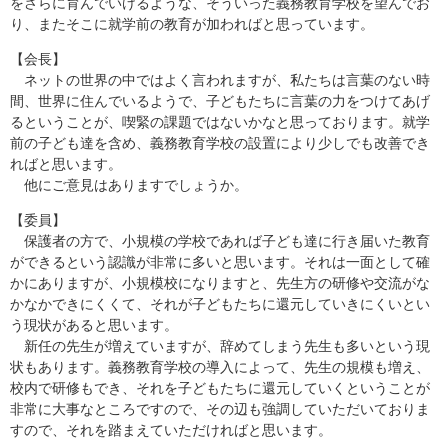
をさらに育んでいけるような、そういった義務教育学校を望んでお
り、またそこに就学前の教育が加わればと思っています。
【会長】
ネットの世界の中ではよく言われますが、私たちは言葉のない時
間、世界に住んでいるようで、子どもたちに言葉の力をつけてあげ
るということが、喫緊の課題ではないかなと思っております。就学
前の子ども達を含め、義務教育学校の設置により少しでも改善でき
ればと思います。
他にご意見はありますでしょうか。
【委員】
保護者の方で、小規模の学校であれば子ども達に行き届いた教育
ができるという認識が非常に多いと思います。それは一面として確
かにありますが、小規模校になりますと、先生方の研修や交流がな
かなかできにくくて、それが子どもたちに還元していきにくいとい
う現状があると思います。
新任の先生が増えていますが、辞めてしまう先生も多いという現
状もあります。義務教育学校の導入によって、先生の規模も増え、
校内で研修もでき、それを子どもたちに還元していくということが
非常に大事なところですので、その辺も強調していただいておりま
すので、それを踏まえていただければと思います。