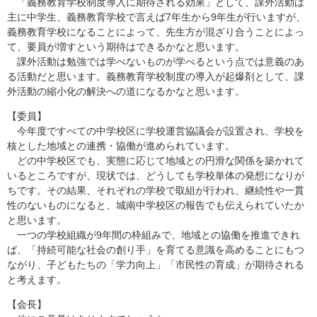
「義務教育学校制度導入に期待される効果」として、課外活動は
主に中学生、義務教育学校で言えば7年生から9年生が行いますが、
義務教育学校になることによって、先生方が混ざり合うことによっ
て、要員が増すという期待はできるかなと思います。
課外活動は勉強では学べないものが学べるという点では意義のあ
る活動だと思います。義務教育学校制度の導入が起爆剤として、課
外活動の縮小化の解決への道になるかなと思います。
【委員】
今年度ですべての中学校区に学校運営協議会が設置され、学校を
核とした地域との連携・協働が進められています。
どの中学校区でも、実態に応じて地域との円滑な関係を築かれて
いるところですが、現状では、どうしても学校単体の発想になりが
ちです。その結果、それぞれの学校で取組が行われ、継続性や一貫
性のないものになると、城南中学校区の報告でも伝えられていたか
と思います。
一つの学校組織が9年間の枠組みで、地域との協働を推進できれ
ば、「持続可能な社会の創り手」を育てる意識を高めることにもつ
ながり、子どもたちの「学力向上」「市民性の育成」が期待される
と考えます。
【会長】