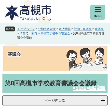
ペ
メ
ー
ニ
ジ
ュ
の
ー
先
を
頭
飛
トップページ
>
分類でさがす
>
市政情報
>
計画・審議会
>
審議会
現在地
で
ば
>
子育て・教育
>
高槻市学校教育審議会
>
第8回高槻市学校教育審
議会会議録
す
し
。
て
本
審議会
文
へ
本
文
第8回高槻市学校教育審議会会議録
ページ内目次