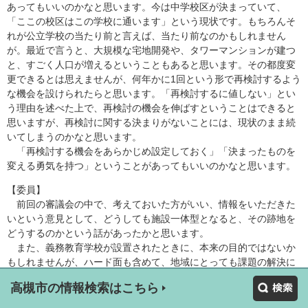
あってもいいのかなと思います。今は中学校区が決まっていて、
「ここの校区はこの学校に通います」という現状です。もちろんそ
れが公立学校の当たり前と言えば、当たり前なのかもしれません
が。最近で言うと、大規模な宅地開発や、タワーマンションが建つ
と、すごく人口が増えるということもあると思います。その都度変
更できるとは思えませんが、何年かに1回という形で再検討するよう
な機会を設けられたらと思います。「再検討するに値しない」とい
う理由を述べた上で、再検討の機会を伸ばすということはできると
思いますが、再検討に関する決まりがないことには、現状のまま続
いてしまうのかなと思います。
「再検討する機会をあらかじめ設定しておく」「決まったものを
変える勇気を持つ」ということがあってもいいのかなと思います。
【委員】
前回の審議会の中で、考えておいた方がいい、情報をいただきた
いという意見として、どうしても施設一体型となると、その跡地を
どうするのかという話があったかと思います。
また、義務教育学校が設置されたときに、本来の目的ではないか
もしれませんが、ハード面も含めて、地域にとっても課題の解決に
繋がるようなものであったほうがいいなと思います。本質はやは
高槻市の情報検索はこちら
り、子どもたちがこれから社会に旅立つための必要な準備をよりよ
くできるというところ等、そういった部分であるとは思います。し