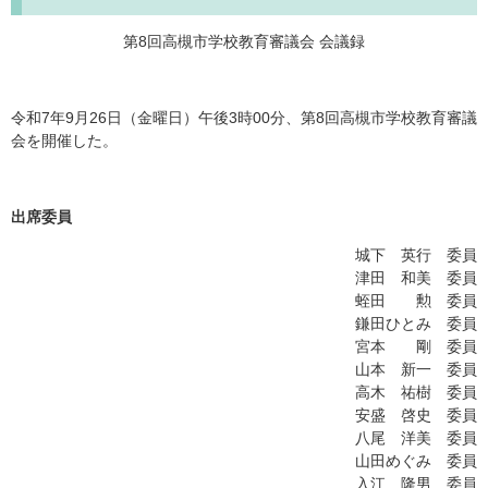
第8回高槻市学校教育審議会 会議録
令和7年9月26日（金曜日）午後3時00分、第8回高槻市学校教育審議
会を開催した。
出席委員
城下 英行 委員
津田 和美 委員
蛭田 勲 委員
鎌田ひとみ 委員
宮本 剛 委員
山本 新一 委員
高木 祐樹 委員
安盛 啓史 委員
八尾 洋美 委員
山田めぐみ 委員
入江 隆男 委員