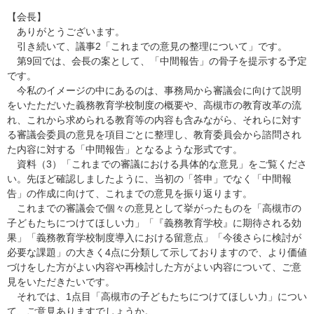
【会長】
ありがとうございます。
引き続いて、議事2「これまでの意見の整理について」です。
第9回では、会長の案として、「中間報告」の骨子を提示する予定
です。
今私のイメージの中にあるのは、事務局から審議会に向けて説明
をいたただいた義務教育学校制度の概要や、高槻市の教育改革の流
れ、これから求められる教育等の内容も含みながら、それらに対す
る審議会委員の意見を項目ごとに整理し、教育委員会から諮問され
た内容に対する「中間報告」となるような形式です。
資料（3）「これまでの審議における具体的な意見」をご覧くださ
い。先ほど確認しましたように、当初の「答申」でなく「中間報
告」の作成に向けて、これまでの意見を振り返ります。
これまでの審議会で個々の意見として挙がったものを「高槻市の
子どもたちにつけてほしい力」「『義務教育学校』に期待される効
果」「義務教育学校制度導入における留意点」「今後さらに検討が
必要な課題」の大きく4点に分類して示しておりますので、より価値
づけをした方がよい内容や再検討した方がよい内容について、ご意
見をいただきたいです。
それでは、1点目「高槻市の子どもたちにつけてほしい力」につい
て、ご意見ありますでしょうか。