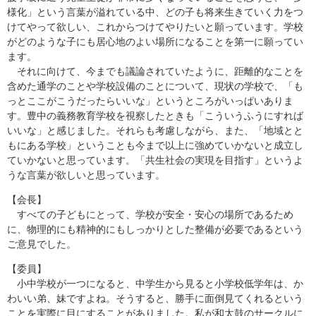
様化」という言葉が溢れている中、どの子も将来生きていく力をつ
けてやって欲しい、これからつけてやりたいと願っています。学校
がどのような子にも居心地のよい場所になることを第一に願ってい
ます。
それに向けて、今までも議論されていたように、距離的なことを
含めた通学のことや学校設備のことについて、現状の学校で、「も
っとここがこうだったらいいな」というところがいっぱいありま
す。豊中の義務教育学校を視察したときも「こういうふうにすれば
いいな」と感じました。それらも考慮しながら、また、「地域とと
もにある学校」ということも今まで以上に強めていかないと成立し
ていかないと思っています。「共生社会の実現を目指す」というよ
うな言葉が欲しいと思っています。
【会長】
すべての子どもにとって、学校が安全・安心の場所であるため
に、物理的にも精神的にもしっかりとした整備が必要であるという
ご意見でした。
【委員】
小中学校が一つになると、中学生から見ると小学校低学年は、か
わいい弟、妹ですよね。そうすると、勝手に面倒見てくれるという
ことを実際に目にすることがありました。私が和太鼓のサークルに