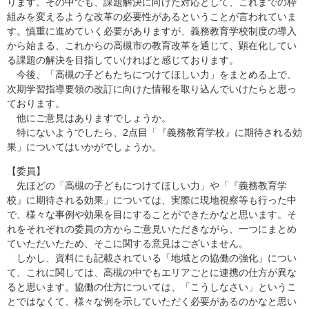
ります。その中でも、課題解決に向けた対応として、これまでの枠
組みを変えるような改革の必要性があるということが言われていま
す。慎重に進めていく必要がありますが、義務教育学校制度の導入
から始まる、これからの高槻市の教育改革を通じて、顕在化してい
る課題の解決を目指していければと感じております。
今後、「高槻の子どもたちにつけてほしい力」をまとめる上で、
次期学習指導要領の改訂に向けた情報を取り込んでいけたらと思っ
ております。
他にご意見はありますでしょうか。
特にないようでしたら、2点目「『義務教育学校』に期待される効
果」についてはいかがでしょうか。
【委員】
先ほどの「高槻の子どもにつけてほしい力」や「『義務教育学
校』に期待される効果」については、実際に現地視察等も行った中
で、様々な事例や効果を目にすることができたかなと思います。そ
れをそれぞれの委員の方からご意見いただきながら、一つにまとめ
ていただいたため、そこに関する意見はございません。
しかし、資料にも記載されている「地域との協働の強化」につい
て、これに関しては、高槻の中でもエリアごとに連携の仕方が異な
ると思います。協働の仕方については、「こうしなさい」というこ
とではなくて、様々な例を示していただく必要があるのかなと思い