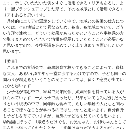
ます。示していただいた例をすぐに活用できるエリアもあるし、よ
り一層ブラッシュアップした形で、その地域版として活用できるエ
リアもあると思います。
具体的にエリアの選定をしていく中で、地域との協働の仕方につ
いては、その地域ごとで異なるため、各市、各地域において、どう
いう形で連携し、どういう効果があったかということを事務局の方
で取りまとめていただいて情報を提示していただくことが必要かな
と思いますので、今後審議を進めていく上で改めてお願いしたいと
思います。
【委員】
これまでの審議会で、義務教育学校ができることによって、多様
な大人、あるいは9学年が一堂に会するわけですので、子ども同士の
関わりが増えるということの良さについては、多くの意見が出てい
たかと思います。
少子化が進む中で、家庭で兄弟関係、姉妹関係を持っている人が
限られています。一人っ子であったり、兄弟がいても2人だけだった
りという現状の中で、同年齢も含めて、近しい年齢の人たちと関わ
ることで様々なことが学べるのではないかなと思います。自分自身
も子どもを育てていますが、自身の子どもを見ていても思います。
幼稚園に行って、1歳違うだけでも、お兄ちゃん、お姉ちゃんとして
手を引っ張ってくれたりとか、「来年は自分がそうするのだ」とい