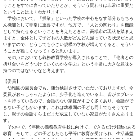
うことをすでに言っていたりとか、そういう関わりは非常に重要だ
ということはよくわかります。
学校において、「授業」といった学校の中心をなす部分ももちろ
ん機能として非常に重要ですが、他方で、「人との関わり」を機能
として持たせるということを考えたときに、高槻市の現状を踏まえ
ますと、全体として子どもの人数がどんどん減っている状況だと思
いますので、どうしても小さい規模の学校が増えてくると、そうい
うことが難しくなってくると思います。
その点においても義務教育学校が導入されることで、「他者との
折り合いをどうつけていくのかを学ぶ」という非常に大きな意味を
持つのではないかなと考えます。
【委員】
幼稚園の園長会でも、随分検討させていただいておりますが、今
委員がおっしゃったように、少子化も進んでいる上、皆がタブレッ
トを持っているので、会話のない家庭がすごく多くあり、会話がで
きない子どもがいます。これは幼稚園の子ども同士でもそうです
し、親子の会話すらまだまだ成立していない家庭がたくさんありま
す。
その中で、9年間の義務教育学校に向けて、できるだけ対話のある
教育、そして、どの子どもたちも平等に教育が受けられ、生活基盤