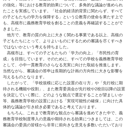
の強化」等における教育的効果について、多角的な議論が進められ
たことを実感しています。「社会的経済的背景に関わらず、すべて
の子どもたちの学力を保障する」という公教育の使命を果たす上で
も、高槻市に義務教育学校を創ることの意義を再確認することがで
きました。
他方で、教育の質の向上に大きく関わる事業である以上、高槻の
子どもたちにとって、よりよいものにするための審議を尽くすべき
ではないかという考えを持ちました。
高槻市は、すべての子どもたちの「学力の向上」「市民性の育
成」を目指しています。そのために、すべての学校を義務教育学校
として、小中一貫教育のさらなる充実に向けた取組を推進します。
当然ながら、審議会の答申は長期的な計画の方向性に大きな影響を
与えるものとなります。
したがって、「学校規模に応じた設置の在り方」や「先行校に期
待される機能や役割」、また教育委員会が先行校や2校目以降の設置
を決定していく際に、どのような観点で選定することが望ましいか
等、義務教育学校の設置における「実現可能性の確保」に向けた具
体的な議論が引き続き必要であると考えております。
もちろん、これまで教育的な観点から審議を進めてきた中で、義
務教育学校制度導入の意義や期待される効果につきましては、この
審議会の委員の皆様から非常に前向きな意見を多数いただいており