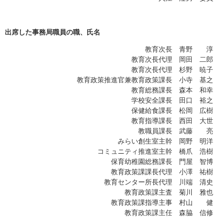
出席した事務局職員の職、氏名
教育次長 青野 淳
教育次長代理 岡田 二郎
教育次長代理 杉野 暁子
教育政策推進官兼教育政策課長 小寺 基之
教育総務課長 森本 和幸
学校安全課長 田口 裕之
保健給食課長 松岡 広樹
教育指導課長 西田 大世
教職員課長 武藤 亮
みらい創生室主幹 岡野 明洋
コミュニティ推進室主幹 橋爪 浩樹
保育幼稚園総務課長 門屋 智博
教育政策課課長代理 小澤 祐樹
教育センター所長代理 川端 清史
教育政策課主査 菊川 雅也
教育政策課指導主事 村山 健
教育政策課主任 森脇 信修