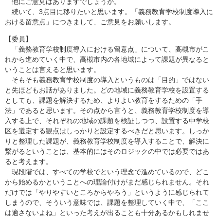
他にご意見はありますでしょうか。
続いて、3点目に移りたいと思います。「義務教育学校制度導入に
おける留意点」につきまして、ご意見をお願いします。
【委員】
「義務教育学校制度導入における留意点」について、高槻市がこ
れから進めていく中で、高槻市内の各地域によって課題が異なると
いうことは言えると思います。
そもそも義務教育学校制度の導入というものは「目的」ではない
と先ほどもお話がありました。どの地域に義務教育学校を設置する
としても、課題を解決するため、よりよい教育をするための「手
法」であると思います。その点から言うと、義務教育学校制度を導
入する上で、それぞれの地域の課題を検証しつつ、設置する中学校
区を選定する観点はしっかりと設定するべきだと思います。しっか
りと整理した課題が、義務教育学校制度を導入することで、解決に
繋がるということは、基本的にはそのロジックの中では必要ではあ
ると考えます。
現段階では、すべての学校でという理念で進めているので、どこ
から始めるかということへの理論付けがまだ感じられません。それ
だけでは「やりやすいところからやろう」というように感じられて
しまうので、そういう意味では、課題を整理していく中で、「ここ
は適さないよね」といった考えが出ることも十分あるかもしれませ