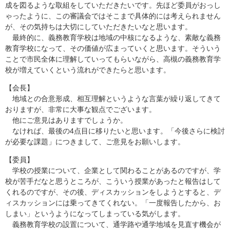
成を図るような取組をしていただきたいです。先ほど委員がおっし
ゃったように、この審議会ではそこまで具体的には考えられません
が、その気持ちは大切にしていただきたいなと思います。
最終的に、義務教育学校は地域の中核になるような、素敵な義務
教育学校になって、その価値が広まっていくと思います。そういう
ことで市民全体に理解していってもらいながら、高槻の義務教育学
校が増えていくという流れができたらと思います。
【会長】
地域との合意形成、相互理解というような言葉が繰り返してきて
おりますが、非常に大事な観点でございます。
他にご意見はありますでしょうか。
なければ、最後の4点目に移りたいと思います。「今後さらに検討
が必要な課題」につきまして、ご意見をお願いします。
【委員】
学校の授業について、企業として関わることがあるのですが、学
校が苦手だなと思うところが、こういう授業があったと報告はして
くれるのですが、その後、ディスカッションをしようとすると、デ
ィスカッションには乗ってきてくれない。「一度報告したから、お
しまい」というようになってしまっている気がします。
義務教育学校の設置について、通学路や通学地域を見直す機会が