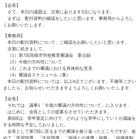
【会長】
さて、本日の議題は、次第にあります3点になります。
まずは、配付資料の確認をしたいと思います。事務局からよろし
くお願いいたします。
【事務局】
本日の配付資料について、ご確認をお願いしたいと思います。
次第に続きまして、
（1）第7回高槻市学校教育審議会 要点録
（2）今後の方向性について
（3）これまでの審議における具体的な意見
（4）審議会スケジュール（案）
本日の配付資料については、以上4点でございます。不備等ござい
ましたら、お知らせいただきますようよろしくお願いいたします。
【会長】
それでは、議事1「今後の審議の方向性について」に入ります。
はじめに、会長としての提案をさせていただきます。
第8回は、答申策定に向けて、どのような答申にしていくか議論を
する時間を予定しておりました。
会長として第7回に至るまでの審議を振り返ったところですが、改
めて「学習指導」「生徒指導」「地域との連携・協働」「組織体制