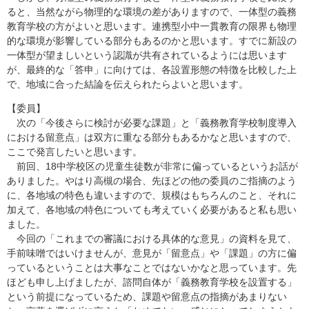
ると、当然ながら物理的な環境の差がありますので、一体型の義務
教育学校の方がよいと思います。連携型小中一貫教育の限界も物理
的な環境が影響している部分もあるのかと思います。すでに新設の
一体型が望ましいという認識が共有されているようには思います
が、最終的な「答申」に向けては、各設置形態の特徴を比較した上
で、地域に合った結論を伝えられたらよいと思います。
【委員】
次の「今後さらに検討が必要な課題」と「義務教育学校制度導入
における留意点」は双方に重なる部分もあるかなと思いますので、
ここで発言したいと思います。
前回、18中学校区の児童生徒数が非常に偏っているというお話が
ありました。やはり高槻の場合、先ほどの他の委員のご指摘のよう
に、各地域の特色も違いますので、規模はもちろんのこと、それに
加えて、各地域の特色についても考えていく必要があると私も思い
ました。
今回の「これまでの審議における具体的な意見」の資料を見て、
手前味噌ではいけませんが、意見が「留意点」や「課題」の方に偏
っているということは大事なことではないかなと思っています。先
ほども申し上げましたが、諮問自体が「義務教育学校を設置する」
という前提になっているため、課題や留意点の指摘があまりない