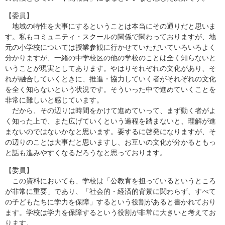
【委員】
地域の特性を大事にするということは本当にその通りだと思いま
す。私もコミュニティ・スクールの関係で関わっておりますが、地
元の小学校については授業参観に行かせていただいていろいろよく
分かりますが、一緒の中学校区の他の学校のことは全く知らないと
いうことが現実としてあります。やはりそれぞれの文化があり、そ
れが融合していくときに、推進・協力していく者がそれぞれの文化
を全く知らないという状況です。そういった中で進めていくことを
非常に難しいと感じています。
だから、その辺りは時間をかけて進めていって、まず動く者がよ
く知った上で、また広げていくという過程を踏まないと、理解が進
まないのではないかなと思います。要するに啓発になりますが、そ
の辺りのことは大事だと思いますし、お互いの文化が分かるともっ
と話も進みやすくなるだろうなと思っております。
【委員】
この資料においても、学校は「公教育を担っているというところ
が非常に重要」であり、「社会的・経済的背景に関わらず、すべて
の子どもたちに学力を保障」するという役割があると書かれており
ます。学校は学力を保障するという役割が非常に大きいと考えてお
ります。