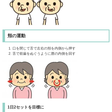
頬の運動
口を閉じて舌で左右の頬を内側から押す
舌で前歯をぬぐうように唇の内側を回す
1日2セットを目標に