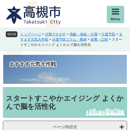
ペ
メ
ー
ニ
ジ
ュ
の
ー
先
を
頭
飛
トップページ
>
分類でさがす
>
高齢・福祉・介護
>
介護予防
>
ま
現在地
で
ば
すます元気大作戦
>
介護予防コラム・教材
>
栄養・口腔
>
スター
トすこやかエイジング よくかんで脳を活性化
す
し
。
て
本
ますます元気大作戦
文
へ
本
文
スタートすこやかエイジング よくか
んで脳を活性化
ページ内目次