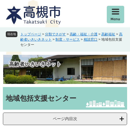
ペ
メ
ー
ニ
ジ
ュ
の
ー
先
を
頭
飛
トップページ
>
分類でさがす
>
高齢・福祉・介護
>
高齢福祉
>
高
現在地
で
ば
齢者いきいきネット
>
制度・サービス
>
相談窓口
>
地域包括支援
センター
す
し
。
て
本
高齢者いきいきネット
文
へ
本
文
地域包括支援センター
ページ内目次