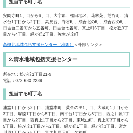
担当する町丁名
安岡寺町1丁目から6丁目、大字原、樫田地区、花林苑、芝谷町、清
水台1丁目から2丁目、高見台、寺谷町、成合北の町、成合西の町、
日吉台二番町から五番町、日吉台七番町、真上町6丁目、松が丘3丁
目から4丁目、緑が丘2丁目、弥生が丘町
高槻北地域包括支援センター（地図）
＜外部リンク＞
2.清水地域包括支援センター
所在地：松が丘1丁目21-9
電話：072-680-2239
担当する町丁名
浦堂1丁目から3丁目、浦堂本町、黄金の里1丁目、大蔵司1丁目から
3丁目、塚脇1丁目から5丁目、南平台1丁目から5丁目、西之川原1丁
目から2丁目、西真上1丁目から2丁目、東城山町、真上町3丁目から
5丁目、松が丘1丁目から2丁目、緑が丘1丁目、緑が丘3丁目、宮之
川原1丁目から5丁目、宮之川原元町、名神町