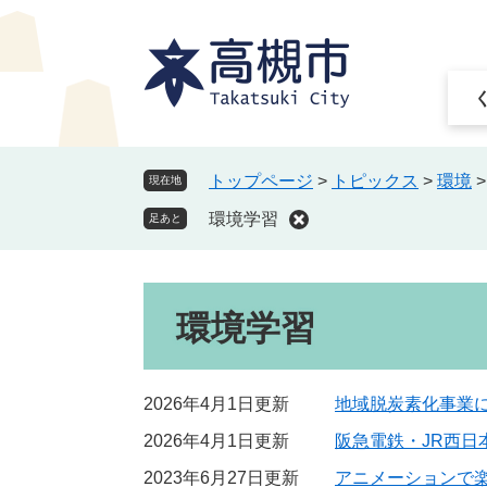
ペ
メ
ー
ニ
ジ
ュ
の
ー
先
を
頭
飛
で
ば
トップページ
>
トピックス
>
環境
現在地
す
し
環境学習
。
て
足あと
本
文
本
へ
環境学習
文
2026年4月1日更新
地域脱炭素化事業
2026年4月1日更新
阪急電鉄・JR西
2023年6月27日更新
アニメーションで