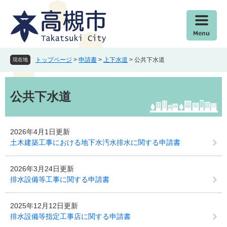
ペ
メ
ー
ニ
ジ
ュ
の
ー
先
を
頭
飛
トップページ
>
申請書
>
上下水道
>
公共下水道
現在地
で
ば
す
し
本
。
て
文
公共下水道
本
文
へ
2026年4月1日更新
土木建築工事における地下水汚水排水に関する申請書
2026年3月24日更新
排水設備等工事に関する申請書
2025年12月12日更新
排水設備等指定工事店に関する申請書