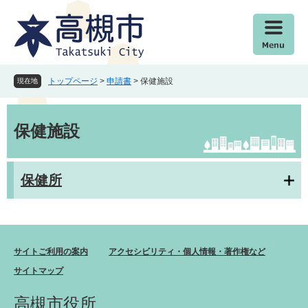
ペ
メ
ー
ニ
ジ
ュ
の
ー
先
を
頭
飛
トップページ
>
申請書
>
保健施設
現在地
で
ば
す
し
本
。
て
文
保健施設
本
文
へ
保健所
サイトご利用の案内
アクセシビリティ・個人情報・著作権など
サイトマップ
高槻市役所