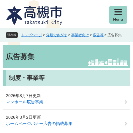
ペ
メ
ー
ニ
ジ
ュ
の
ー
先
を
頭
飛
トップページ
>
分類でさがす
>
事業者向け
>
広告等
>
広告募集
現在地
で
ば
す
し
本
。
て
文
広告募集
本
文
へ
制度・事業等
2026年8月7日更新
マンホール広告事業
2026年3月2日更新
ホームページバナー広告の掲載募集