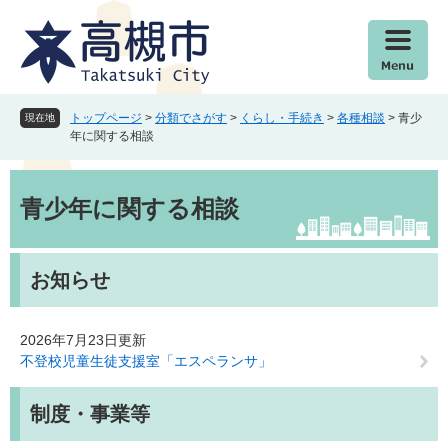
ペ
メ
ー
ニ
ジ
ュ
の
ー
先
を
頭
飛
トップページ
>
分類でさがす
>
くらし・手続き
>
各種相談
>
青少
現在地
で
ば
年に関する相談
す
し
。
て
本
本
文
青少年に関する相談
文
へ
お知らせ
2026年7月23日更新
不登校児童生徒支援室「エスペランサ」
制度・事業等